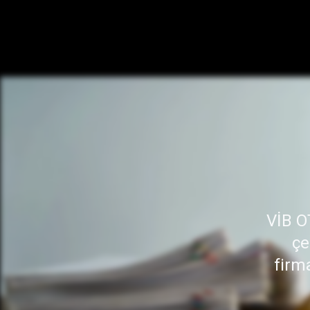
VİB O
çe
firm