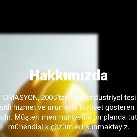
Hakkımızda
TOMASYON, 2005'tan beri endüstriyel tesi
şitli hizmet ve ürünlerle faaliyet gösteren 
adır. Müşteri memnuniyetini ön planda tut
mühendislik çözümleri sunmaktayız.